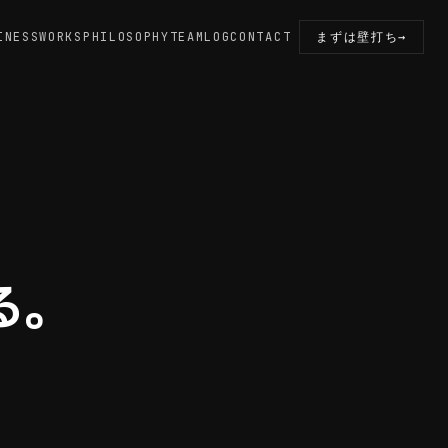
INESS
WORKS
PHILOSOPHY
TEAM
LOG
CONTACT
まずは壁打ち
→
る。