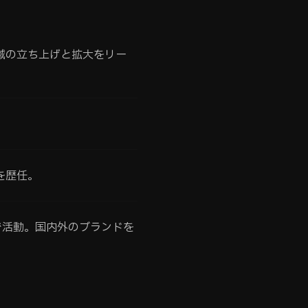
域の立ち上げと拡大をリー
。
を歴任。
で活動。国内外のブランドを