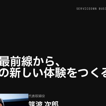
SERVICE
OWN BUS
の最前線から、
の新しい体験をつく
代表取締役
筑波 次郎