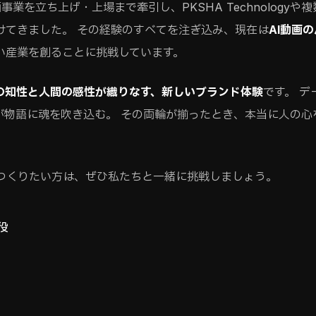
mで動画事業を立ち上げ・上場まで牽引し、PKSHA Technolog
けてきました。 その経験のすべてを注ぎ込み、現在は
AI動画
い産業を創ることに挑戦しています。
Iの知性と人間の感性が織りなす、新しいブランド体験
です。 
が物語に魂を吹き込む。 その両輪が揃ったとき、本当に人の心
をつくりたい方は、ぜひ私たちと一緒に挑戦しましょう。
役